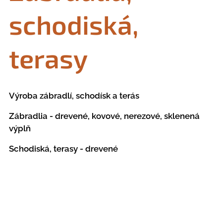
schodiská,
terasy
Výroba zábradlí, schodísk a terás
Zábradlia - drevené, kovové, nerezové, sklenená
výplň
Schodiská, terasy - drevené
Objednajte si vypracovanie
nezáväznej cenovej ponuky zdarma