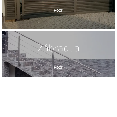
Pozri
Zábradlia
Pozri
Záhradné domčeky