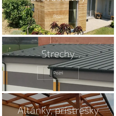
Pozri
Strechy
Pozri
Altánky, prístrešky